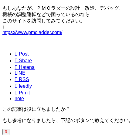
もしあなたが、ＰＭＣラダーの設計、改造、デバッグ、
機械の調整運転などで困っているのなら
このサイトを訪問してみてください。
↓
https://www.pmcladder.com/

Post

Share

Hatena
LINE

RSS

feedly

Pin it
note
この記事は役に立ちましたか？
もし参考になりましたら、下記のボタンで教えてください。
0