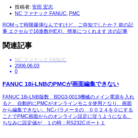
投稿者:
安田 宏志
NC ファナック FANUC
,
PMC
ROMって時限爆弾なんですけど、ご存知でしたか？
前の記
事
エクセルで16進数(HEX)、簡単につくれます
次の記事
関連記事
NC ファナック FANUC
2006.06.03
0
FANUC 18i-LNBのPMCが画面編集できない
FANUC 18i-LNB版数 BDG3-0013機械のメイン電源を入れ
ると、自動的にPMCがオンラインモニタ使用となり、画面
から編集できない。NCパラメータの ００２４を０にする
ことでPMC画面からのオンライン設定に従うようになる。
ちなみに設定値が １の時：RS232Cポート１