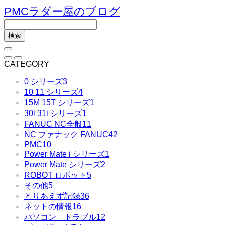
PMCラダー屋のブログ
CATEGORY
0 シリーズ
3
10 11 シリーズ
4
15M 15T シリーズ
1
30i 31i シリーズ
1
FANUC NC全般
11
NC ファナック FANUC
42
PMC
10
Power Mate i シリーズ
1
Power Mate シリーズ
2
ROBOT ロボット
5
その他
5
とりあえず記録
36
ネットの情報
16
パソコン トラブル
12