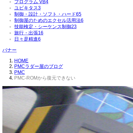
プログラム VB
4
ユビキタス
3
制御・設計・ソフト・ハード
65
制御屋のためのエクセル活用法
6
技能検定・シーケンス制御
23
旅行・出張
16
日々是精進
6
バナー
HOME
PMCラダー屋のブログ
PMC
PMC-ROMから復元できない