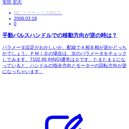
安田 宏志
NC ファナック FANUC
2006.03.18
0
手動パルスハンドルでの移動方向が逆の時は？
パラメータ設定がおかしいか、配線でＡ相Ｂ相が逆かどっち
かでしょう。ＰＭｉＤの場合は、次のパラメータをチェック
してみます。7102 #0 (HNG)通常は０です。たまたま１にな
っていると、ハンドルの指令方向とモーターの回転方向が逆
になっちゃいます。