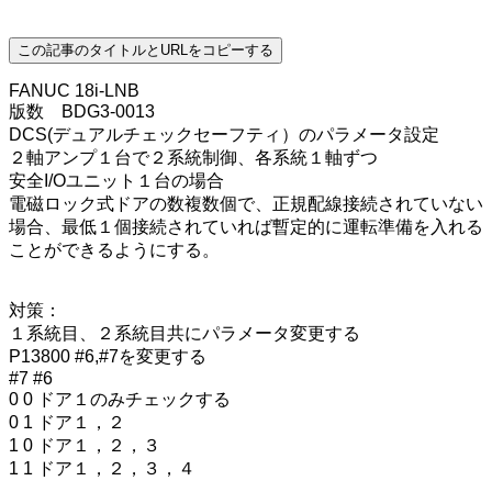
この記事のタイトルとURLをコピーする
FANUC 18i-LNB
版数 BDG3-0013
DCS(デュアルチェックセーフティ）のパラメータ設定
２軸アンプ１台で２系統制御、各系統１軸ずつ
安全I/Oユニット１台の場合
電磁ロック式ドアの数複数個で、正規配線接続されていない
場合、最低１個接続されていれば暫定的に運転準備を入れる
ことができるようにする。
対策：
１系統目、２系統目共にパラメータ変更する
P13800 #6,#7を変更する
#7 #6
0 0 ドア１のみチェックする
0 1 ドア１，２
1 0 ドア１，２，３
1 1 ドア１，２，３，４