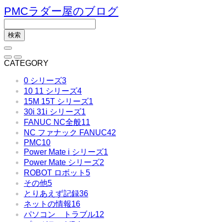
PMCラダー屋のブログ
CATEGORY
0 シリーズ
3
10 11 シリーズ
4
15M 15T シリーズ
1
30i 31i シリーズ
1
FANUC NC全般
11
NC ファナック FANUC
42
PMC
10
Power Mate i シリーズ
1
Power Mate シリーズ
2
ROBOT ロボット
5
その他
5
とりあえず記録
36
ネットの情報
16
パソコン トラブル
12