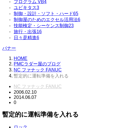
プログラム VB
4
ユビキタス
3
制御・設計・ソフト・ハード
65
制御屋のためのエクセル活用法
6
技能検定・シーケンス制御
23
旅行・出張
16
日々是精進
6
バナー
HOME
PMCラダー屋のブログ
NC ファナック FANUC
暫定的に運転準備を入れる
NC ファナック FANUC
2006.02.10
2014.06.07
0
暫定的に運転準備を入れる
ロック