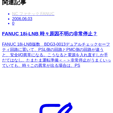
関連記事
NC ファナック FANUC
2006.06.03
0
FANUC 18i-LNB 時々原因不明の非常停止？
FANUC 18i-LNB版数 BDG3-0013デュアルチェックセーフ
ティ回路に置いて、PSL側の回路とPMC側の回路が違う
と、安全I/O異常になる。こうなると電源を入れ直すしか手
だてはなし。たまたま運転準備＜－＞非常停止がうまくいっ
ていても、時々この異常が出る場合は、PS