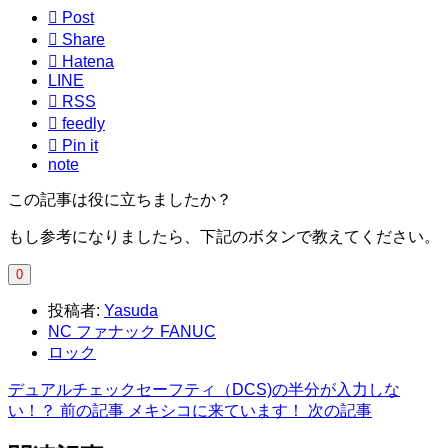

Post

Share

Hatena
LINE

RSS

feedly

Pin it
note
この記事は役に立ちましたか？
もし参考になりましたら、下記のボタンで教えてください。
0
投稿者:
Yasuda
NC ファナック FANUC
ロック
デュアルチェックセーフティ（DCS)の半分が入力しな
い！？
前の記事
メキシコに来ています！
次の記事