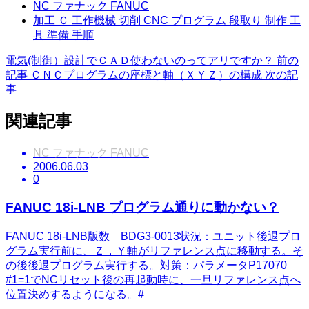
NC ファナック FANUC
加工 Ｃ 工作機械 切削 CNC プログラム 段取り 制作 工
具 準備 手順
電気(制御）設計でＣＡＤ使わないのってアリですか？
前の
記事
ＣＮＣプログラムの座標と軸（ＸＹＺ）の構成
次の記
事
関連記事
NC ファナック FANUC
2006.06.03
0
FANUC 18i-LNB プログラム通りに動かない？
FANUC 18i-LNB版数 BDG3-0013状況：ユニット後退プロ
グラム実行前に、Ｚ，Ｙ軸がリファレンス点に移動する。そ
の後後退プログラム実行する。対策：パラメータP17070
#1=1でNCリセット後の再起動時に、一旦リファレンス点へ
位置決めするようになる。#