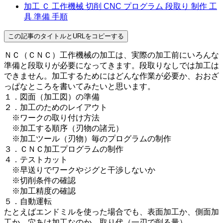
加工 Ｃ 工作機械 切削 CNC プログラム 段取り 制作 工
具 準備 手順
この記事のタイトルとURLをコピーする
ＮＣ（ＣＮＣ）工作機械の加工は、実際の加工前にいろんな
準備と段取りが必要になってきます。段取りなしでは加工は
できません。加工するためにはどんな作業が必要か、おおざ
っぱなところを書いてみたいと思います。
１．図面（加工図）の準備
２．加工のためのレイアウト
※ワークの取り付け方法
※加工する順序（刃物の諸元）
※加工ツール（刃物）毎のプログラムの制作
３．ＣＮＣ加工プログラムの制作
４．テストカット
※早送りでワークやジグと干渉しないか
※切削条件の確認
※加工精度の確認
５．自動運転
たとえばエンドミルを使った場合でも、表面加工か、側面加
工か、穴あけ加工なのか、取り代（一刃で削る量）