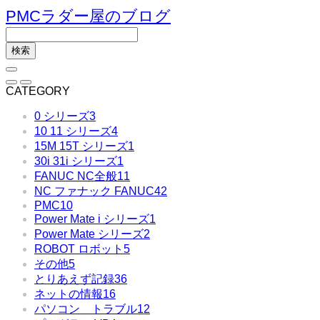
PMCラダー屋のブログ
CATEGORY
0 シリーズ
3
10 11 シリーズ
4
15M 15T シリーズ
1
30i 31i シリーズ
1
FANUC NC全般
11
NC ファナック FANUC
42
PMC
10
Power Mate i シリーズ
1
Power Mate シリーズ
2
ROBOT ロボット
5
その他
5
とりあえず記録
36
ネットの情報
16
パソコン トラブル
12