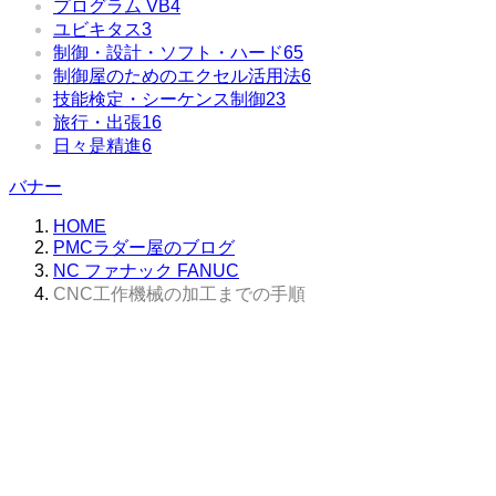
プログラム VB
4
ユビキタス
3
制御・設計・ソフト・ハード
65
制御屋のためのエクセル活用法
6
技能検定・シーケンス制御
23
旅行・出張
16
日々是精進
6
バナー
HOME
PMCラダー屋のブログ
NC ファナック FANUC
CNC工作機械の加工までの手順