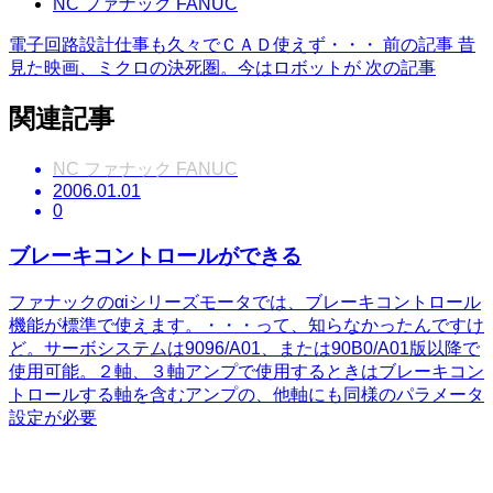
NC ファナック FANUC
電子回路設計仕事も久々でＣＡＤ使えず・・・
前の記事
昔
見た映画、ミクロの決死圏。今はロボットが
次の記事
関連記事
NC ファナック FANUC
2006.01.01
0
ブレーキコントロールができる
ファナックのαiシリーズモータでは、ブレーキコントロール
機能が標準で使えます。・・・って、知らなかったんですけ
ど。サーボシステムは9096/A01、または90B0/A01版以降で
使用可能。２軸、３軸アンプで使用するときはブレーキコン
トロールする軸を含むアンプの、他軸にも同様のパラメータ
設定が必要