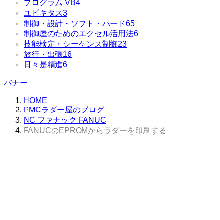
プログラム VB
4
ユビキタス
3
制御・設計・ソフト・ハード
65
制御屋のためのエクセル活用法
6
技能検定・シーケンス制御
23
旅行・出張
16
日々是精進
6
バナー
HOME
PMCラダー屋のブログ
NC ファナック FANUC
FANUCのEPROMからラダーを印刷する