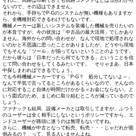
それに、回路は印刷できても回路コメントなどは当然わから
ないので、その辺はできません。
それから、手持ちでP-Gのシステムが無い機種もありますか
ら、全機種対応できるわけでもないです。
機械メーカーは新しいシステムを装備した機械を売りたいの
が本音ですが、今の状況は「中古品の最大活用」でしかあり
ません。海外からの問い合わせが、なんで現地で処理されな
いのかと不思議に思ったことがありましたが、どうやら現地
でもそんな「ツール」が揃ってないということのようです。
だから彼らは「日本だったら何でもできる」ということを信
じて問い合わせをしてくるみたいです。 そりゃまあ、日本
中探しまわればできるでしょう。
でも今時機械メーカーですら「P-G？ 処分してないよ～」
なんて平気で言ってるところがあるくらいなので、そんなの
に対応すること自体が時間だけかかる＝お金にならない。と
いう図式のため、まじめに取り組むところが減っているので
しょう。
ファナックも結局、設備メーカとは取引してますが、ふつう
のユーザーは全く相手にしないというポリシーですから、エ
ンドユーザーが路頭に迷うのは無理もないですね。
さらに、機械が中古となって転売、転売・・・じゃだれが面
倒みるの？ って、見る人いませんよね。