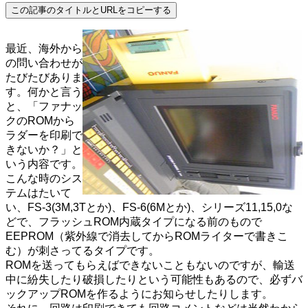
この記事のタイトルとURLをコピーする
最近、海外から
の問い合わせが
たびたびありま
す。何かと言う
と、「ファナッ
クのROMから
ラダーを印刷で
きないか？」と
いう内容です。
こんな時のシス
テムはたいて
い、FS-3(3M,3Tとか)、FS-6(6Mとか)、シリーズ11,15,0な
どで、フラッシュROM内蔵タイプになる前のもので
EEPROM（紫外線で消去してからROMライターで書きこ
む）が刺さってるタイプです。
ROMを送ってもらえばできないこともないのですが、輸送
中に紛失したり破損したりという可能性もあるので、必ずバ
ックアップROMを作るようにお知らせしたりします。