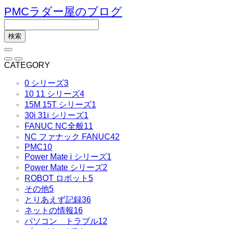
PMCラダー屋のブログ
CATEGORY
0 シリーズ
3
10 11 シリーズ
4
15M 15T シリーズ
1
30i 31i シリーズ
1
FANUC NC全般
11
NC ファナック FANUC
42
PMC
10
Power Mate i シリーズ
1
Power Mate シリーズ
2
ROBOT ロボット
5
その他
5
とりあえず記録
36
ネットの情報
16
パソコン トラブル
12