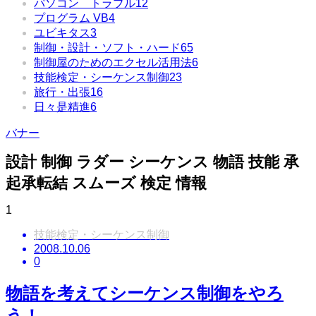
パソコン トラブル
12
プログラム VB
4
ユビキタス
3
制御・設計・ソフト・ハード
65
制御屋のためのエクセル活用法
6
技能検定・シーケンス制御
23
旅行・出張
16
日々是精進
6
バナー
設計 制御 ラダー シーケンス 物語 技能 承
起承転結 スムーズ 検定 情報
1
技能検定・シーケンス制御
2008.10.06
0
物語を考えてシーケンス制御をやろ
う！