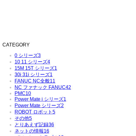
CATEGORY
0 シリーズ
3
10 11 シリーズ
4
15M 15T シリーズ
1
30i 31i シリーズ
1
FANUC NC全般
11
NC ファナック FANUC
42
PMC
10
Power Mate i シリーズ
1
Power Mate シリーズ
2
ROBOT ロボット
5
その他
5
とりあえず記録
36
ネットの情報
16