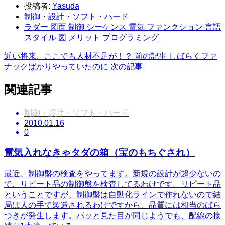
投稿者:
Yasuda
制御・設計・ソフト・ハード
ラダー 図面 制御 シーケンス 電気 ファンクション 言語
スタイル 図 メリット プログラミング
近い将来、ここでも人材不足が！？
前の記事
しばらくファ
ナックばかりやっていたのに
次の記事
関連記事
制御・設計・ソフト・ハード
2010.01.16
0
電気入れなきゃタダの箱（宝のもちぐされ）
最近、制御盤の検査をやってます。新規の設計が超少ないの
で、リピート品の制御盤を検査してるわけです。リピート品
ということですが、制御盤は自動化ラインで作れないので結
局は人の手で製造されるわけですから、品質には相当のばら
つきが発生します。パッと見た目が同じようでも、配線の接