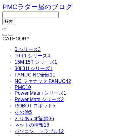
PMCラダー屋のブログ
CATEGORY
0 シリーズ
3
10 11 シリーズ
4
15M 15T シリーズ
1
30i 31i シリーズ
1
FANUC NC全般
11
NC ファナック FANUC
42
PMC
10
Power Mate i シリーズ
1
Power Mate シリーズ
2
ROBOT ロボット
5
その他
5
とりあえず記録
36
ネットの情報
16
パソコン トラブル
12