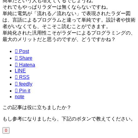
簡単だという人も増えてくるでしょうね。
それでもやっぱりラダーは無くならないですね。
単純に電気が「流れる／流れない」で表現されたラダー図
は、言語によるプログラムと違って単純です。設計者や技術
者がいなくても、そこそこ読むことができます。
単純化された汎用性こそがラダーによるプログラミングの、
最大のメリットだと思うのですが、どうですかね？

Post

Share

Hatena
LINE

RSS

feedly

Pin it
note
この記事は役に立ちましたか？
もし参考になりましたら、下記のボタンで教えてください。
0