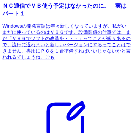
ＮＣ通信でＶＢ使う予定はなかったのに。 実は
パート１
Windowsの開発言語は年々新しくなっていますが、私がい
まだに使っているのはＶＢ６です。設備関係の仕事では、ま
だ「ＶＢ６でソフトの改造を・・・」ってことが多々あるの
で、流行に遅れまいと新しいバージョンにするってことはで
きません。専用にＰＣを１台準備すればいいじゃないかと言
われるでしょうね、ごも