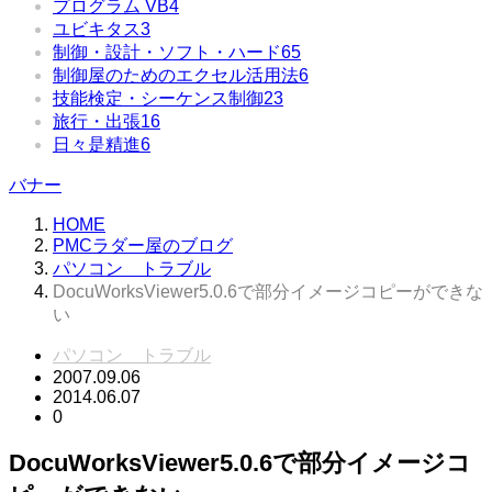
プログラム VB
4
ユビキタス
3
制御・設計・ソフト・ハード
65
制御屋のためのエクセル活用法
6
技能検定・シーケンス制御
23
旅行・出張
16
日々是精進
6
バナー
HOME
PMCラダー屋のブログ
パソコン トラブル
DocuWorksViewer5.0.6で部分イメージコピーができな
い
パソコン トラブル
2007.09.06
2014.06.07
0
DocuWorksViewer5.0.6で部分イメージコ