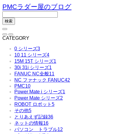
PMCラダー屋のブログ
CATEGORY
0 シリーズ
3
10 11 シリーズ
4
15M 15T シリーズ
1
30i 31i シリーズ
1
FANUC NC全般
11
NC ファナック FANUC
42
PMC
10
Power Mate i シリーズ
1
Power Mate シリーズ
2
ROBOT ロボット
5
その他
5
とりあえず記録
36
ネットの情報
16
パソコン トラブル
12