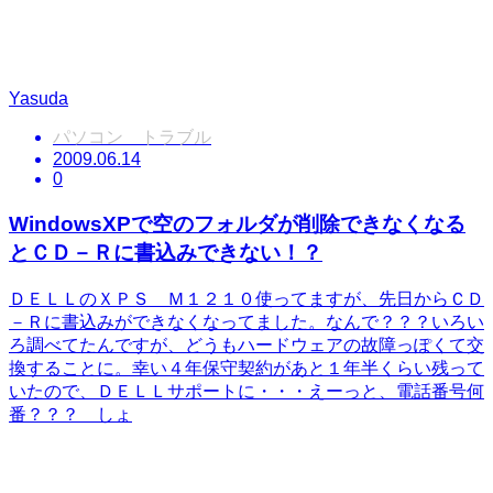
Yasuda
パソコン トラブル
2009.06.14
0
WindowsXPで空のフォルダが削除できなくなる
とＣＤ－Ｒに書込みできない！？
ＤＥＬＬのＸＰＳ Ｍ１２１０使ってますが、先日からＣＤ
－Ｒに書込みができなくなってました。なんで？？？いろい
ろ調べてたんですが、どうもハードウェアの故障っぽくて交
換することに。幸い４年保守契約があと１年半くらい残って
いたので、ＤＥＬＬサポートに・・・えーっと、電話番号何
番？？？ しょ