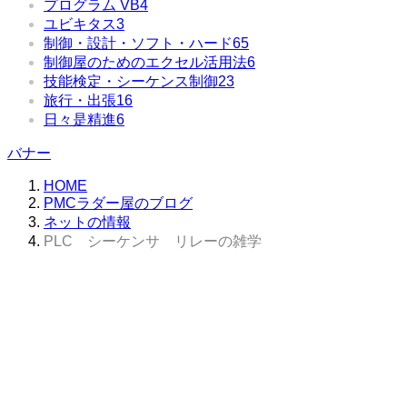
プログラム VB
4
ユビキタス
3
制御・設計・ソフト・ハード
65
制御屋のためのエクセル活用法
6
技能検定・シーケンス制御
23
旅行・出張
16
日々是精進
6
バナー
HOME
PMCラダー屋のブログ
ネットの情報
PLC シーケンサ リレーの雑学