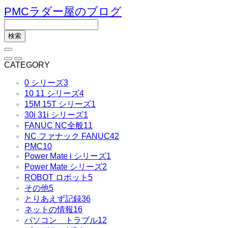
PMCラダー屋のブログ
CATEGORY
0 シリーズ
3
10 11 シリーズ
4
15M 15T シリーズ
1
30i 31i シリーズ
1
FANUC NC全般
11
NC ファナック FANUC
42
PMC
10
Power Mate i シリーズ
1
Power Mate シリーズ
2
ROBOT ロボット
5
その他
5
とりあえず記録
36
ネットの情報
16
パソコン トラブル
12