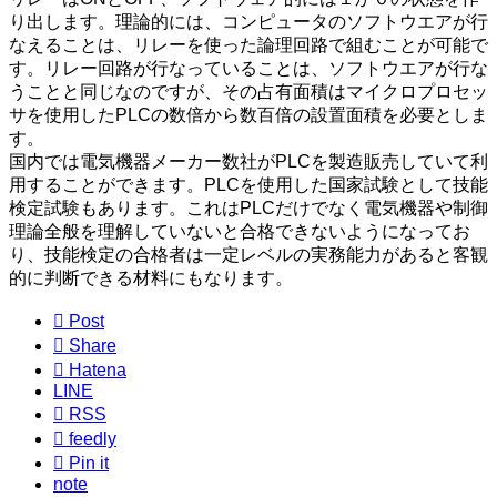
り出します。理論的には、コンピュータのソフトウエアが行
なえることは、リレーを使った論理回路で組むことが可能で
す。リレー回路が行なっていることは、ソフトウエアが行な
うことと同じなのですが、その占有面積はマイクロプロセッ
サを使用したPLCの数倍から数百倍の設置面積を必要としま
す。
国内では電気機器メーカー数社がPLCを製造販売していて利
用することができます。PLCを使用した国家試験として技能
検定試験もあります。これはPLCだけでなく電気機器や制御
理論全般を理解していないと合格できないようになってお
り、技能検定の合格者は一定レベルの実務能力があると客観
的に判断できる材料にもなります。

Post

Share

Hatena
LINE

RSS

feedly

Pin it
note