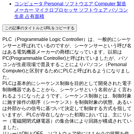
コンピュータ Personal ソフトウエア Computer 製造
メーカー マイクロプロセッサ ソフトウェア パソコン
生産 占有面積
この記事のタイトルとURLをコピーする
PLC（Programmable Logic Controller）は、一般的にシーケ
ンサーと呼ばれているのですが、シーケンサーという呼び名
はある電気機器メーカーの商標になっています。以前は
PC(Programmable Controller)と呼ばれていましたが、パソ
コンが生産現場で普及することによりパソコン（Personal
Computer)と区別するためにPLCと呼ばれるようになりまし
た。
PLCは基本的にシーケンス制御を目的として開発された電子
制御機器であることから、シーケンサという名前がよく言わ
れるようになったようです。シーケンス制御とは、制御対象
に施す操作の順序（シーケンス）を制御対象の状態、あるい
は外部からの信号に基づいて決定して制御する方式を指して
いますが、PLCが存在しなかった初期においては、主にリレ
ー（電磁開閉式継電器）の集合体により回路が構成されてい
ました。
リレーはONとOFF、ソフトウェア的には１か０の状態を作