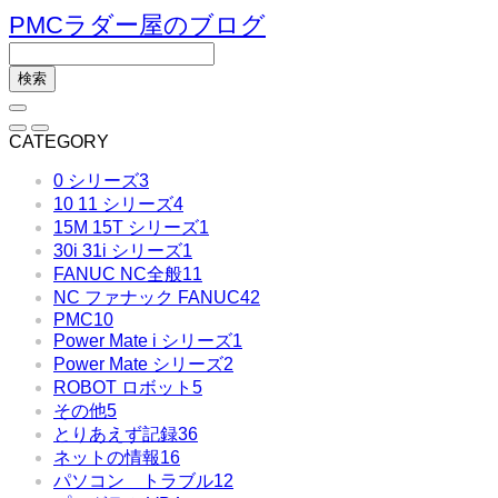
PMCラダー屋のブログ
CATEGORY
0 シリーズ
3
10 11 シリーズ
4
15M 15T シリーズ
1
30i 31i シリーズ
1
FANUC NC全般
11
NC ファナック FANUC
42
PMC
10
Power Mate i シリーズ
1
Power Mate シリーズ
2
ROBOT ロボット
5
その他
5
とりあえず記録
36
ネットの情報
16
パソコン トラブル
12