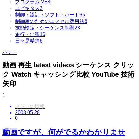
プログラム VB
4
ユビキタス
3
制御・設計・ソフト・ハード
65
制御屋のためのエクセル活用法
6
技能検定・シーケンス制御
23
旅行・出張
16
日々是精進
6
バナー
動画 再生 latest videos シーケンス クリッ
ク Watch キャッシング比較 YouTube 技術
矢印
1
ネットの情報
2008.05.28
0
動画ですが、何がでるかわかりませ