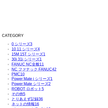
CATEGORY
0 シリーズ
3
10 11 シリーズ
4
15M 15T シリーズ
1
30i 31i シリーズ
1
FANUC NC全般
11
NC ファナック FANUC
42
PMC
10
Power Mate i シリーズ
1
Power Mate シリーズ
2
ROBOT ロボット
5
その他
5
とりあえず記録
36
ネットの情報
16