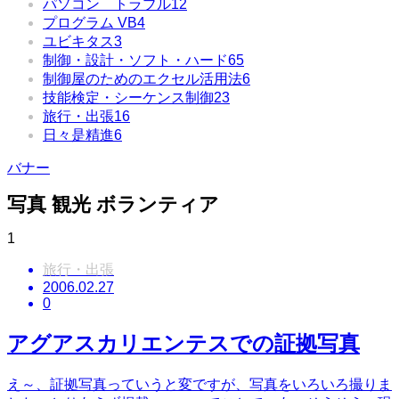
パソコン トラブル
12
プログラム VB
4
ユビキタス
3
制御・設計・ソフト・ハード
65
制御屋のためのエクセル活用法
6
技能検定・シーケンス制御
23
旅行・出張
16
日々是精進
6
バナー
写真 観光 ボランティア
1
旅行・出張
2006.02.27
0
アグアスカリエンテスでの証拠写真
え～、証拠写真っていうと変ですが、写真をいろいろ撮りま