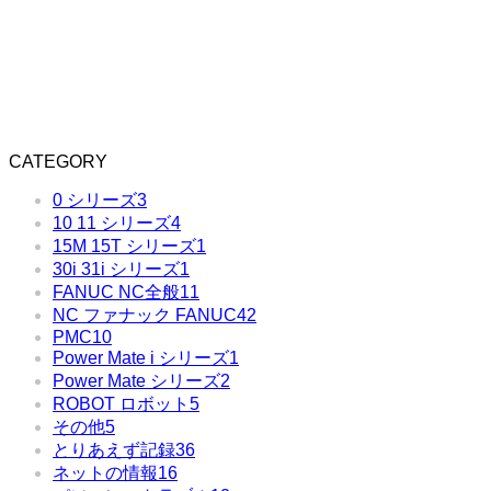
CATEGORY
0 シリーズ
3
10 11 シリーズ
4
15M 15T シリーズ
1
30i 31i シリーズ
1
FANUC NC全般
11
NC ファナック FANUC
42
PMC
10
Power Mate i シリーズ
1
Power Mate シリーズ
2
ROBOT ロボット
5
その他
5
とりあえず記録
36
ネットの情報
16