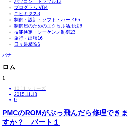
パソコン トラブル
12
プログラム VB
4
ユビキタス
3
制御・設計・ソフト・ハード
65
制御屋のためのエクセル活用法
6
技能検定・シーケンス制御
23
旅行・出張
16
日々是精進
6
バナー
ロム
1
10 11 シリーズ
2015.11.18
0
PMCのROMがぶっ飛んだら修理できま
すか？ パート１