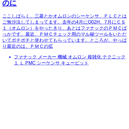
のに
ここしばらく、三菱とかオムロンのシーケンサ、ＰＬＣとは
ご無沙汰してしまってます。去年の4月にQ02H、7月にＣＳ
１（オムロン）をやったきり、あとはファナックのＰＭＣば
っかです。最近、ＰＭＣチェック用のマル秘ツールをいただ
いてボチボチと使わせてもらっています。ところが、やっぱ
り最近のは、ＰＭＣの拡
ファナック メーカー 機械 オムロン 複雑化 テクニック
１ Ｌ PMC シーケンサ キューピット