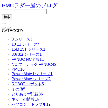
PMCラダー屋のブログ
CATEGORY
0 シリーズ
3
10 11 シリーズ
4
15M 15T シリーズ
1
30i 31i シリーズ
1
FANUC NC全般
11
NC ファナック FANUC
42
PMC
10
Power Mate i シリーズ
1
Power Mate シリーズ
2
ROBOT ロボット
5
その他
5
とりあえず記録
36
ネットの情報
16
パソコン トラブル
12