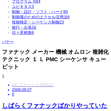
プログラム VB
4
ユビキタス
3
制御・設計・ソフト・ハード
65
制御屋のためのエクセル活用法
6
技能検定・シーケンス制御
23
旅行・出張
16
日々是精進
6
バナー
ファナック メーカー 機械 オムロン 複雑化
テクニック １ Ｌ PMC シーケンサ キュー
ピット
1
NC ファナック FANUC
2008.08.07
0
しばらくファナックばかりやっていた