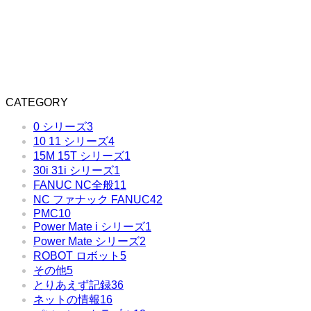
CATEGORY
0 シリーズ
3
10 11 シリーズ
4
15M 15T シリーズ
1
30i 31i シリーズ
1
FANUC NC全般
11
NC ファナック FANUC
42
PMC
10
Power Mate i シリーズ
1
Power Mate シリーズ
2
ROBOT ロボット
5
その他
5
とりあえず記録
36
ネットの情報
16