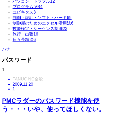
パソコン トラブル
12
プログラム VB
4
ユビキタス
3
制御・設計・ソフト・ハード
65
制御屋のためのエクセル活用法
6
技能検定・シーケンス制御
23
旅行・出張
16
日々是精進
6
バナー
パスワード
1
FANUC NC全般
2009.11.20
1
PMCラダーのパスワード機能を使
う・・・いや、使ってほしくない。