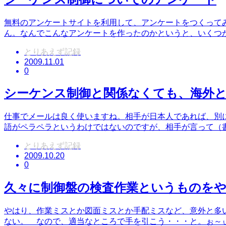
無料のアンケートサイトを利用して、アンケートをつくって
ん。なんでこんなアンケートを作ったのかというと、いくつ
とりあえず記録
2009.11.01
0
シーケンス制御と関係なくても、海外
仕事でメールは良く使いますね。相手が日本人であれば、別
語がペラペラというわけではないのですが、相手が言って（
とりあえず記録
2009.10.20
0
久々に制御盤の検査作業というものを
やはり、作業ミスとか図面ミスとか手配ミスなど、意外と多
ない。 なので、適当なところで手を引こう・・・と。ぉ～