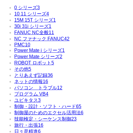
0 シリーズ
3
10 11 シリーズ
4
15M 15T シリーズ
1
30i 31i シリーズ
1
FANUC NC全般
11
NC ファナック FANUC
42
PMC
10
Power Mate i シリーズ
1
Power Mate シリーズ
2
ROBOT ロボット
5
その他
5
とりあえず記録
36
ネットの情報
16
パソコン トラブル
12
プログラム VB
4
ユビキタス
3
制御・設計・ソフト・ハード
65
制御屋のためのエクセル活用法
6
技能検定・シーケンス制御
23
旅行・出張
16
日々是精進
6