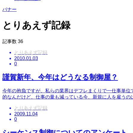
バナー
とりあえず記録
記事数
36
とりあえず記録
2010.01.03
0
謹賀新年、今年はどうなる制御屋？
今年の抱負ですが、私らの業界はデフレまくりで一仕事単位
的なんだけど、仕事の量も減っている今、新規に人を雇うの
とりあえず記録
2009.11.04
0
シーケンス制御についてのアンケート