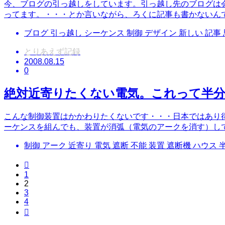
今、ブログの引っ越しをしています。引っ越し先のブログは
ってます。・・・とか言いながら、ろくに記事も書かないん
ブログ 引っ越し シーケンス 制御 デザイン 新しい 記事 思
とりあえず記録
2008.08.15
0
絶対近寄りたくない電気。これって半分
こんな制御装置はかかわりたくないです・・・日本ではあり
ーケンスを組んでも、装置が消弧（電気のアークを消す）し
制御 アーク 近寄り 電気 遮断 不能 装置 遮断機 ハウス 

1
2
3
4
