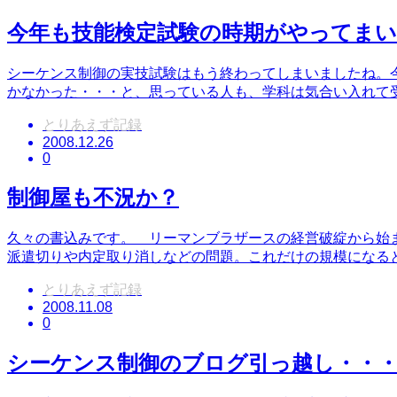
今年も技能検定試験の時期がやってま
シーケンス制御の実技試験はもう終わってしまいましたね。
かなかった・・・と、思っている人も、学科は気合い入れて
とりあえず記録
2008.12.26
0
制御屋も不況か？
久々の書込みです。 リーマンブラザースの経営破綻から始
派遣切りや内定取り消しなどの問題。これだけの規模になる
とりあえず記録
2008.11.08
0
シーケンス制御のブログ引っ越し・・